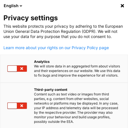
English
Suche öffnen
Navi
Ein
Privacy settings
This website protects your privacy by adhering to the European
Union General Data Protection Regulation (GDPR). We will not
use your data for any purpose that you do not consent to.
Learn more about your rights on our Privacy Policy page
Analytics
We will store data in an aggregated form about visitors
and their experiences on our website. We use this data
to fix bugs and improve the experience for all visitors.
Event
17/06/2026
Third-party content
Asien-Pazifik Summit der IHK
Content such as text video or images from third
parties, e.g. content from other websites, social
German
networks or platforms may be displayed. In any case,
Stuttgart
your IP address and telemetry data will be processed
by the respective provider. The provider may also
monitor your behaviour and build usage profiles,
possibly outside the EEA.
Unsere Geschäftsführerin, Dr. Eva Langerbeck, wird am 17. Juni