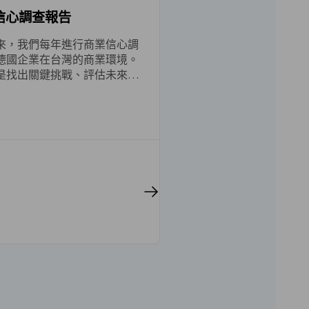
信心調查報告
以來，我們每年進行商業信心調
德國企業在台灣的商業環境。
是找出關鍵挑戰、評估未來發
提供有價值的洞見。多年來，
成為了解德國企業在台灣經營
參考依據。