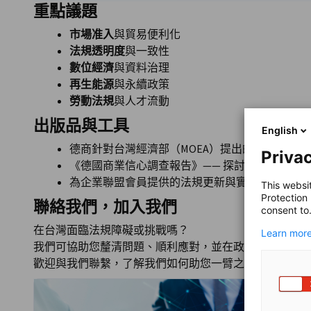
重點議題
市場准入
與貿易便利化
法規透明度
與一致性
數位經濟
與資料治理
再生能源
與永續政策
勞動法規
與人才流動
出版品與工具
English
德商針對台灣經濟部（MOEA）提出的政策建議
Privac
《德國商業信心調查報告》—— 探討德商在台經
為企業聯盟會員提供的法規更新與實務指南
This websi
Protection
聯絡我們，加入我們
consent to
在台灣面臨法規障礙或挑戰嗎？
Learn more
我們可協助您釐清問題、順利應對，並在政策倡議上提供
歡迎與我們聯繫，了解我們如何助您一臂之力。