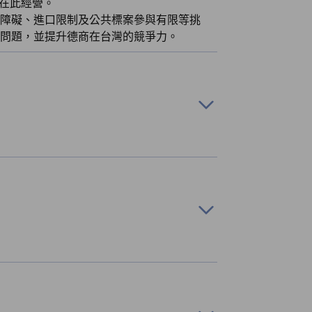
商在此經營。
障礙、進口限制及公共標案參與有限等挑
問題，並提升德商在台灣的競爭力。
府機關及地方主管機關的直接交流，我們傳
長期競爭力的解決方案。其中一個重要例子
企業領袖與政府官員，共同探討重要經濟議
夥伴的意見與見解。這些集體回饋構成我們
有意義的政策改進。