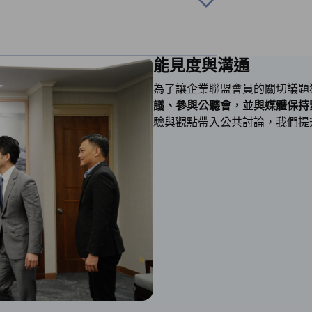
能見度與溝通
件的協助。協助範圍涵蓋市場准入與產品
認
為了讓企業聯盟會員的關切議題
長與發展。
議、參與公聽會，並與媒體保持
驗與觀點帶入公共討論，我們提