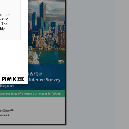
m other
our IP
. The
ibly