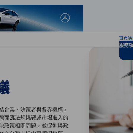
閉偏好設定
首頁
德
服務
議
結企業、決策者與各界機構，
灣面臨法規挑戰或市場准入的
決政策相關問題，並促進與政