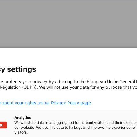
y settings
營的觀點與挑戰
te protects your privacy by adhering to the European Union General
 Regulation (GDPR). We will not use your data for any purpose that y
.
 about your rights on our Privacy Policy page
實際支援。
Analytics
We will store data in an aggregated form about visitors and their experi
our website. We use this data to fix bugs and improve the experience for 
visitors.