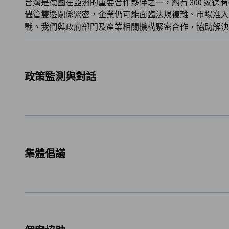
台灣是德國在亞洲的重要合作夥伴之一，約有 300 家德
儘管雙邊關係緊密，企業仍可能面臨法規複雜、市場准入
戰。我們與政府部門及產業相關機構緊密合作，協助解決
政策監測與對話
我們積極
關注台灣的立法與法規發展
。透過與各部會、政
達企業聯盟會員的意見與回饋，並倡議有助於永續成長與
是每年舉辦的「
台德經濟合作會議（JBC）
」，匯聚雙方
集體倡議
題，並尋求新的合作契機。
我們透過舉辦
圓桌會議、工作小組及問卷調查
，蒐集企業
政策立場與建議的基礎，並呈交予台灣政府，促進具體而