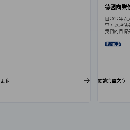
德國商業
自2012年
新聞
查，以評估
我們的目標
展趨勢，並
這項調查已
出版刊物
狀況的重要
視更多
閱讀完整文章