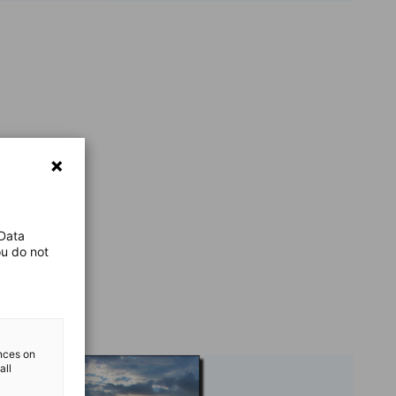
 Data
ou do not
ences on
all