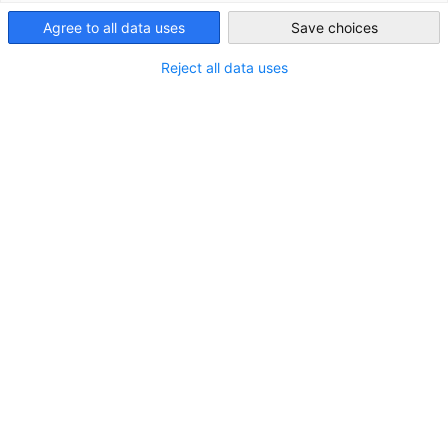
博智顧問有限公司（DEinternational Taiwan Ltd.）與SBS
Taiwan
Agree to all data uses
Save choices
Systems for Business Solutions合作，將舉辦一場前往台灣的
務拓展行程，聚焦於光子學、光學元件及雷射技術。本計畫由
Reject all data uses
國聯邦經濟暨能源部（BMWE）委託執行，屬於中小企業市場
入計畫的專案型補助措施。主要目標群體為德國中小企業
（SMEs）。
簡介
本次會議旨在為台灣企業、經銷商與製造商提供一個平台，
以尋求新解決方案與合作契機，並更深入瞭解光子學、光學
元件與雷射技術的最新趨勢。
在會議之後，與會者將有機會於聯合午宴中與德國企業交
流，並參與後續的一對一商務媒合會談。參加活動免費。
活動細節
日期
：2025年11月11日
地點
：台北茹曦酒店（Illume Taipei）
時間
：9:30-16:00（報到時間：9:00-9:30）
語言
：英文