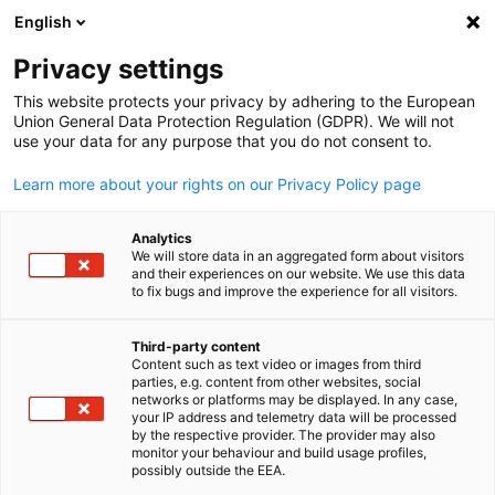
English
開啟搜尋
開啟
關
Privacy settings
This website protects your privacy by adhering to the European
Union General Data Protection Regulation (GDPR). We will not
use your data for any purpose that you do not consent to.
Learn more about your rights on our Privacy Policy page
Analytics
We will store data in an aggregated form about visitors
and their experiences on our website. We use this data
to fix bugs and improve the experience for all visitors.
geralt/pixabay.com / geralt
Event
11/11/2025
Third-party content
Content such as text video or images from third
Chinese
parties, e.g. content from other websites, social
光子學、光學元件與雷射技術
networks or platforms may be displayed. In any case,
your IP address and telemetry data will be processed
業會議
by the respective provider. The provider may also
monitor your behaviour and build usage profiles,
possibly outside the EEA.